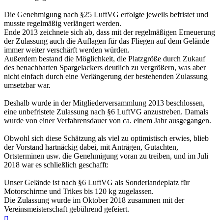
Die Genehmigung nach §25 LuftVG erfolgte jeweils befristet und
musste regelmäßig verlängert werden.
Ende 2013 zeichnete sich ab, dass mit der regelmäßigen Erneuerung
der Zulassung auch die Auflagen für das Fliegen auf dem Gelände
immer weiter verschärft werden würden.
Außerdem bestand die Möglichkeit, die Platzgröße durch Zukauf
des benachbarten Spargelackers deutlich zu vergrößern, was aber
nicht einfach durch eine Verlängerung der bestehenden Zulassung
umsetzbar war.
Deshalb wurde in der Mitgliederversammlung 2013 beschlossen,
eine unbefristete Zulassung nach §6 LuftVG anzustreben. Damals
wurde von einer Verfahrensdauer von ca. einem Jahr ausgegangen.
Obwohl sich diese Schätzung als viel zu optimistisch erwies, blieb
der Vorstand hartnäckig dabei, mit Anträgen, Gutachten,
Ortsterminen usw. die Genehmigung voran zu treiben, und im Juli
2018 war es schließlich geschafft:
Unser Gelände ist nach §6 LuftVG als Sonderlandeplatz für
Motorschirme und Trikes bis 120 kg zugelassen.
Die Zulassung wurde im Oktober 2018 zusammen mit der
Vereinsmeisterschaft gebührend gefeiert.
Nach