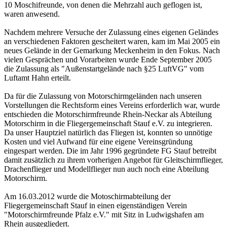
10 Moschifreunde, von denen die Mehrzahl auch geflogen ist,
waren anwesend.
Nachdem mehrere Versuche der Zulassung eines eigenen Geländes
an verschiedenen Faktoren gescheitert waren, kam im Mai 2005 ein
neues Gelände in der Gemarkung Meckenheim in den Fokus. Nach
vielen Gesprächen und Vorarbeiten wurde Ende September 2005
die Zulassung als "Außenstartgelände nach §25 LuftVG" vom
Luftamt Hahn erteilt.
Da für die Zulassung von Motorschirmgeländen nach unseren
Vorstellungen die Rechtsform eines Vereins erforderlich war, wurde
entschieden die Motorschirmfreunde Rhein-Neckar als Abteilung
Motorschirm in die Fliegergemeinschaft Stauf e.V. zu integrieren.
Da unser Hauptziel natürlich das Fliegen ist, konnten so unnötige
Kosten und viel Aufwand für eine eigene Vereinsgründung
eingespart werden. Die im Jahr 1996 gegründete FG Stauf betreibt
damit zusätzlich zu ihrem vorherigen Angebot für Gleitschirmflieger,
Drachenflieger und Modellflieger nun auch noch eine Abteilung
Motorschirm.
Am 16.03.2012 wurde die Motoschirmabteilung der
Fliegergemeinschaft Stauf in einen eigenständigen Verein
"Motorschirmfreunde Pfalz e.V." mit Sitz in Ludwigshafen am
Rhein ausgegliedert.