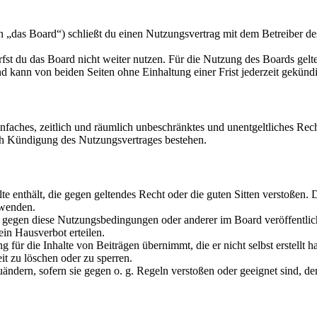
„das Board“) schließt du einen Nutzungsvertrag mit dem Betreiber des
fst du das Board nicht weiter nutzen. Für die Nutzung des Boards gelten
 kann von beiden Seiten ohne Einhaltung einer Frist jederzeit gekünd
 einfaches, zeitlich und räumlich unbeschränktes und unentgeltliches R
ch Kündigung des Nutzungsvertrages bestehen.
alte enthält, die gegen geltendes Recht oder die guten Sitten verstoßen. 
rwenden.
n gegen diese Nutzungsbedingungen oder anderer im Board veröffentli
in Hausverbot erteilen.
für die Inhalte von Beiträgen übernimmt, die er nicht selbst erstellt 
it zu löschen oder zu sperren.
uändern, sofern sie gegen o. g. Regeln verstoßen oder geeignet sind, 