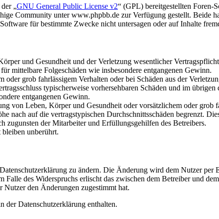
 der „
GNU General Public License v2
“ (GPL) bereitgestellten Foren
hige Community unter www.phpbb.de zur Verfügung gestellt. Beide hab
oftware für bestimmte Zwecke nicht untersagen oder auf Inhalte frem
rper und Gesundheit und der Verletzung wesentlicher Vertragspflichten
ch für mittelbare Folgeschäden wie insbesondere entgangenen Gewinn.
em oder grob fahrlässigem Verhalten oder bei Schäden aus der Verletz
i Vertragsschluss typischerweise vorhersehbaren Schäden und im übrigen
besondere entgangenen Gewinn.
ng von Leben, Körper und Gesundheit oder vorsätzlichem oder grob fah
e nach auf die vertragstypischen Durchschnittsschäden begrenzt. Dies
h zugunsten der Mitarbeiter und Erfüllungsgehilfen des Betreibers.
bleiben unberührt.
e Datenschutzerklärung zu ändern. Die Änderung wird dem Nutzer per E-
m Falle des Widerspruchs erlischt das zwischen dem Betreiber und dem 
er Nutzer den Änderungen zugestimmt hat.
n der Datenschutzerklärung enthalten.