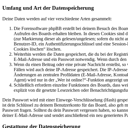
Umfang und Art der Datenspeicherung
Deine Daten werden auf vier verschiedene Arten gesammelt:
Die Forensoftware phpBB erstellt bei deinem Besuch des Board
Aufrufen des Boards erhalten bleiben. In diesen Cookies sind d
(zur Markierung dieser als gelesen/ungelesen; sofern du nicht 
Benutzer-ID, ein Authentifizierungsschlüssel und eine Session-
Cookies löschen“ löschen.
Weiterhin werden die Daten gespeichert, die du bei der Registr
E-Mail-Adresse und ein Passwort notwendig. Wenn durch den Bet
Wenn du einen Beitrag oder eine private Nachricht erstellst, so
Fällen wird auch deine IP-Adresse gespeichert. Die IP-Adress
Änderungen an zentralen Profildaten (E-Mail-Adresse, Kontoa
Agent) wird nur in der „Wer ist online?“-Funktion angezeigt un
Schließlich erfordern einzelne Funktionen des Boards, dass w
explizit von dir gesetzte Lesezeichen oder Benachrichtigungsfu
Dein Passwort wird mit einer Einwege-Verschlüsselung (Hash) gespeich
ist dein Schlüssel zu deinem Benutzerkonto für das Board, also geh m
Passwort fragen. Solltest du dein Passwort vergessen haben, so kan
deiner E-Mail-Adresse und sendet anschließend ein neu generiertes P
Gestattung der Datenspeicherung