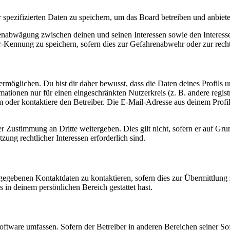
r spezifizierten Daten zu speichern, um das Board betreiben und anbiet
ssenabwägung zwischen deinen und seinen Interessen sowie den Interes
-Kennung zu speichern, sofern dies zur Gefahrenabwehr oder zur recht
möglichen. Du bist dir daher bewusst, dass die Daten deines Profils und
mationen nur für einen eingeschränkten Nutzerkreis (z. B. andere regist
oder kontaktiere den Betreiber. Die E-Mail-Adresse aus deinem Profil 
r Zustimmung an Dritte weitergeben. Dies gilt nicht, sofern er auf Gr
zung rechtlicher Interessen erforderlich sind.
ngegebenen Kontaktdaten zu kontaktieren, sofern dies zur Übermittlung z
s in deinem persönlichen Bereich gestattet hast.
oftware umfassen. Sofern der Betreiber in anderen Bereichen seiner So