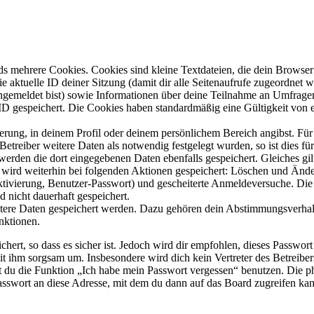
s mehrere Cookies. Cookies sind kleine Textdateien, die dein Browser 
ie aktuelle ID deiner Sitzung (damit dir alle Seitenaufrufe zugeordnet
angemeldet bist) sowie Informationen über deine Teilnahme an Umfragen
ID gespeichert. Die Cookies haben standardmäßig eine Gültigkeit von e
ierung, in deinem Profil oder deinem persönlichem Bereich angibst. Für
reiber weitere Daten als notwendig festgelegt wurden, so ist dies für 
 werden die dort eingegebenen Daten ebenfalls gespeichert. Gleiches gi
e wird weiterhin bei folgenden Aktionen gespeichert: Löschen und Änd
ktivierung, Benutzer-Passwort) und gescheiterte Anmeldeversuche. D
d nicht dauerhaft gespeichert.
eitere Daten gespeichert werden. Dazu gehören dein Abstimmungsverhal
nktionen.
ert, so dass es sicher ist. Jedoch wird dir empfohlen, dieses Passwor
it ihm sorgsam um. Insbesondere wird dich kein Vertreter des Betreibe
nst du die Funktion „Ich habe mein Passwort vergessen“ benutzen. Di
asswort an diese Adresse, mit dem du dann auf das Board zugreifen kan