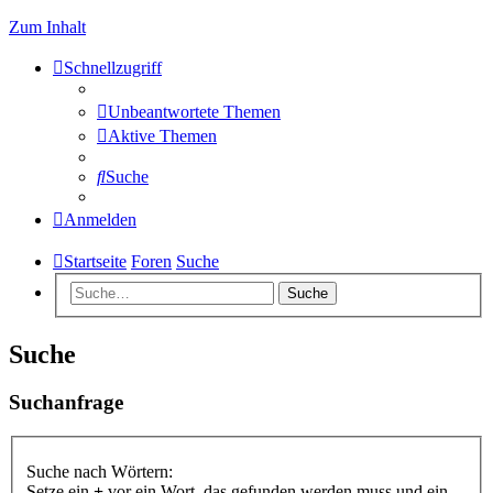
Zum Inhalt
Schnellzugriff
Unbeantwortete Themen
Aktive Themen
Suche
Anmelden
Startseite
Foren
Suche
Suche
Suche
Suchanfrage
Suche nach Wörtern:
Setze ein
+
vor ein Wort, das gefunden werden muss und ein
-