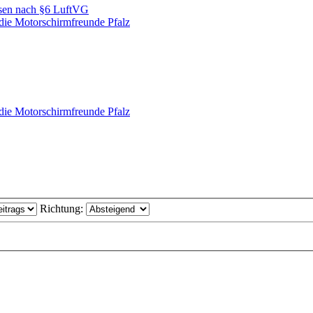
ssen nach §6 LuftVG
die Motorschirmfreunde Pfalz
die Motorschirmfreunde Pfalz
Richtung: